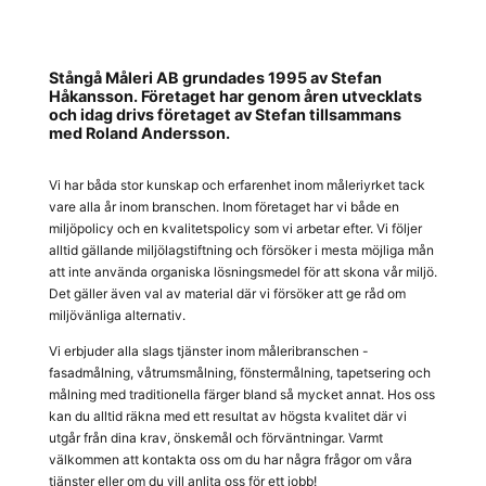
Stångå Måleri AB grundades 1995 av Stefan
Håkansson. Företaget har genom åren utvecklats
och idag drivs företaget av Stefan tillsammans
med Roland Andersson.
Vi har båda stor kunskap och erfarenhet inom måleriyrket tack
vare alla år inom branschen. Inom företaget har vi både en
miljöpolicy och en kvalitetspolicy som vi arbetar efter. Vi följer
alltid gällande miljölagstiftning och försöker i mesta möjliga mån
att inte använda organiska lösningsmedel för att skona vår miljö.
Det gäller även val av material där vi försöker att ge råd om
miljövänliga alternativ.
Vi erbjuder alla slags tjänster inom måleribranschen -
fasadmålning, våtrumsmålning, fönstermålning, tapetsering och
målning med traditionella färger bland så mycket annat. Hos oss
kan du alltid räkna med ett resultat av högsta kvalitet där vi
utgår från dina krav, önskemål och förväntningar. Varmt
välkommen att kontakta oss om du har några frågor om våra
tjänster eller om du vill anlita oss för ett jobb!